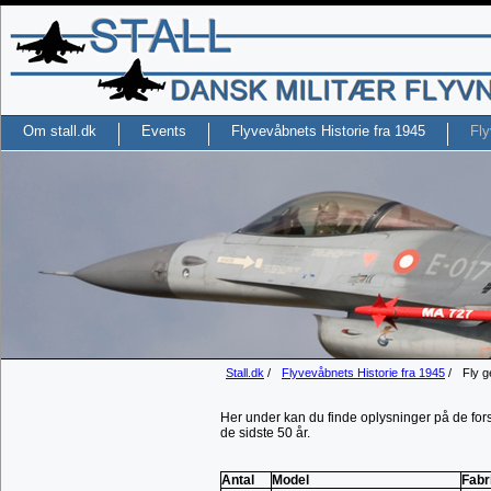
Om stall.dk
Events
Flyvevåbnets Historie fra 1945
Fly
Stall.dk
/
Flyvevåbnets Historie fra 1945
/
Fly g
Her under kan du finde oplysninger på de fo
de sidste 50 år.
Antal
Model
Fabr