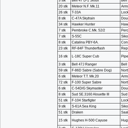
3 stk
Bell 47 D-1 Sioux
Bell
20 stk
Meteor N.F. Mk.11
Arms
26 stk
T-33A
Loc
8 stk
C-47A Skytrain
Dou
34 stk
Hawker Hunter
Hawk
7 stk
Pembroke C.Mk. 52/2
Perc
7 stk
S-55C
Siko
8 stk
Catalina PBY-6A.
Cons
23 stk
RF-84F Thunderflash
Repu
16 stk
L-18C Super Cub
Pipe
3 stk
Bell 47J Ranger
Bell
59 stk
F-86D Sabre (Sabre Dog)
Nort
6 stk
Meteor T.T. Mk.20
Arms
72 stk
F-100 Super Sabre
Nort
6 stk
C-54D/G Skymaster
Dou
8 stk
Sud SE.3160 Alouette III
Sud 
51 stk
F-104 Starfigter
Loc
9 stk
S-61A Sea King
Siko
51 stk
Draken
Saa
15 stk
Hughes H-500 Cayuse
Hug