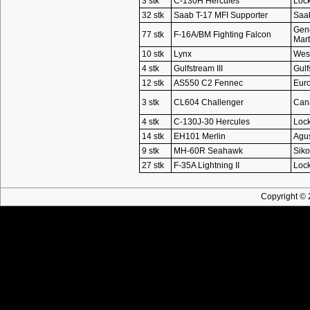
3 stk
C-130H Hercules
Loc
32 stk
Saab T-17 MFI Supporter
Saa
Gen
77 stk
F-16A/BM Fighting Falcon
Mart
10 stk
Lynx
Wes
4 stk
Gulfstream III
Gulf
12 stk
AS550 C2 Fennec
Euro
3 stk
CL604 Challenger
Can
4 stk
C-130J-30 Hercules
Loc
14 stk
EH101 Merlin
Agu
9 stk
MH-60R Seahawk
Siko
27 stk
F-35A Lightning II
Loc
Copyright © 2