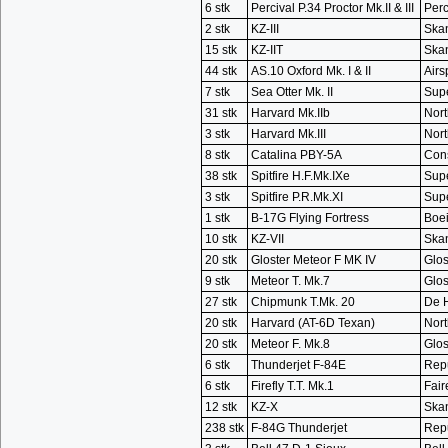
6 stk
Percival P.34 Proctor Mk.II & III
Perc
2 stk
KZ-III
Skan
15 stk
KZ-IIT
Skan
44 stk
AS.10 Oxford Mk. I & II
Airs
7 stk
Sea Otter Mk. II
Sup
31 stk
Harvard Mk.IIb
Nort
3 stk
Harvard Mk.III
Nort
8 stk
Catalina PBY-5A
Cons
38 stk
Spitfire H.F.Mk.IXe
Sup
3 stk
Spitfire P.R.Mk.XI
Sup
1 stk
B-17G Flying Fortress
Boe
10 stk
KZ-VII
Skan
20 stk
Gloster Meteor F MK IV
Glos
9 stk
Meteor T. Mk.7
Glos
27 stk
Chipmunk T.Mk. 20
De H
20 stk
Harvard (AT-6D Texan)
Nort
20 stk
Meteor F. Mk.8
Glos
6 stk
Thunderjet F-84E
Repu
6 stk
Firefly T.T. Mk.1
Fair
12 stk
KZ-X
Skan
238 stk
F-84G Thunderjet
Rep