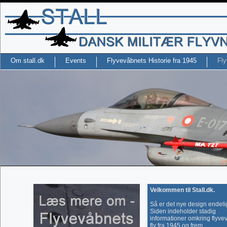
Om stall.dk
Events
Flyvevåbnets Historie fra 1945
Fly
Velkommen til Stall.dk.
Så er det nye design endelig
Siden indeholder stadig
informationer omkring flyve
fly fra 1945 og frem.