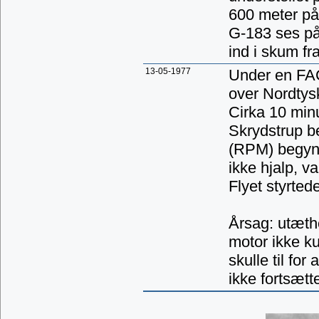
600 meter på 
G-183 ses på 
ind i skum f
13-05-1977
Under en FAC
over Nordtys
Cirka 10 minu
Skrydstrup b
(RPM) begynd
ikke hjalp, va
Flyet styrted
Årsag: utæthe
motor ikke k
skulle til fo
ikke fortsætt