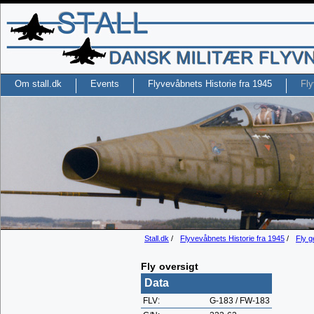
Om stall.dk
Events
Flyvevåbnets Historie fra 1945
Fly
Stall.dk
/
Flyvevåbnets Historie fra 1945
/
Fly g
Fly oversigt
Data
FLV:
G-183 / FW-183