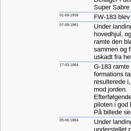
Super Sabre 
01-09-1959
FW-183 blev 
07-09-1961
Under landin
hovedhjul, og
ramte den bl
sammen og fly
uskadt fra he
17-03-1964
G-183 ramte 
formations t
resulterede i
mod jorden.
Efterfølgend
piloten i god
På billede ses
05-06-1964
Under landin
understellet 