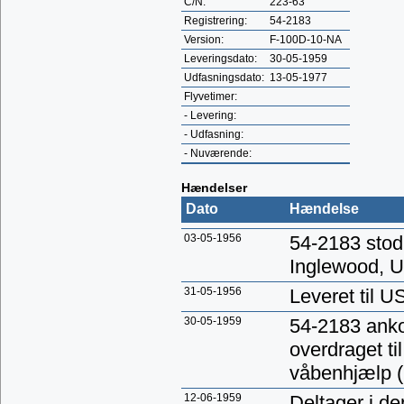
C/N:
223-63
Registrering:
54-2183
Version:
F-100D-10-NA
Leveringsdato:
30-05-1959
Udfasningsdato:
13-05-1977
Flyvetimer:
- Levering:
- Udfasning:
- Nuværende:
Hændelser
Dato
Hændelse
03-05-1956
54-2183 stod 
Inglewood, 
31-05-1956
Leveret til 
30-05-1959
54-2183 anko
overdraget t
våbenhjælp 
12-06-1959
Deltager i de